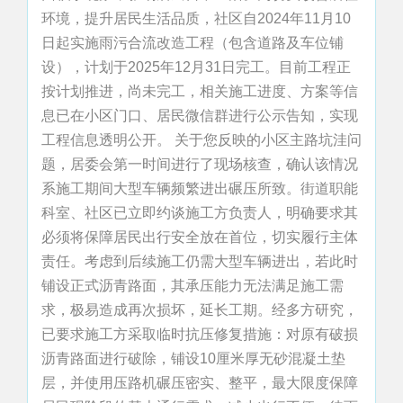
环境，提升居民生活品质，社区自2024年11月10
日起实施雨污合流改造工程（包含道路及车位铺
设），计划于2025年12月31日完工。目前工程正
按计划推进，尚未完工，相关施工进度、方案等信
息已在小区门口、居民微信群进行公示告知，实现
工程信息透明公开。 关于您反映的小区主路坑洼问
题，居委会第一时间进行了现场核查，确认该情况
系施工期间大型车辆频繁进出碾压所致。街道职能
科室、社区已立即约谈施工方负责人，明确要求其
必须将保障居民出行安全放在首位，切实履行主体
责任。考虑到后续施工仍需大型车辆进出，若此时
铺设正式沥青路面，其承压能力无法满足施工需
求，极易造成再次损坏，延长工期。经多方研究，
已要求施工方采取临时抗压修复措施：对原有破损
沥青路面进行破除，铺设10厘米厚无砂混凝土垫
层，并使用压路机碾压密实、整平，最大限度保障